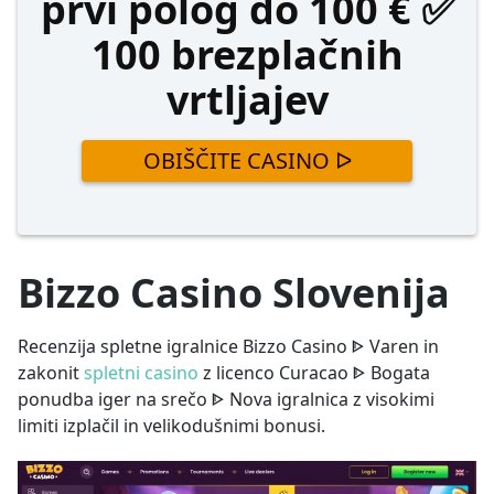
prvi polog do 100 € ✅
100 brezplačnih
vrtljajev
OBIŠČITE CASINO ᐅ
Bizzo Casino Slovenija
Recenzija spletne igralnice Bizzo Casino ᐈ Varen in
zakonit
spletni casino
z licenco Curacao ᐈ Bogata
ponudba iger na srečo ᐈ Nova igralnica z visokimi
limiti izplačil in velikodušnimi bonusi.