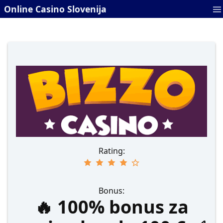
Skip
Skip
Online Casino Slovenija
to
to
M
navigation
content
Rating:
Bonus:
🔥 100% bonus za