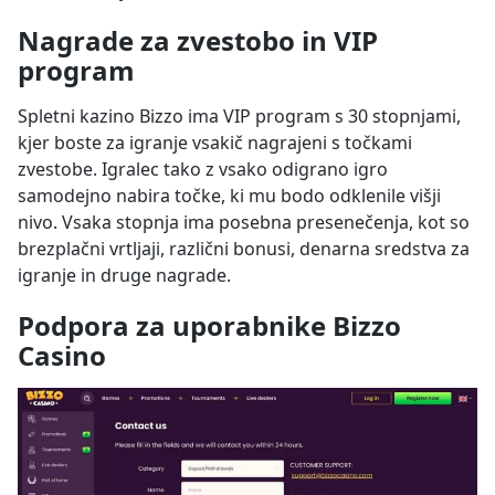
Nagrade za zvestobo in VIP
program
Spletni kazino Bizzo ima VIP program s 30 stopnjami,
kjer boste za igranje vsakič nagrajeni s točkami
zvestobe. Igralec tako z vsako odigrano igro
samodejno nabira točke, ki mu bodo odklenile višji
nivo. Vsaka stopnja ima posebna presenečenja, kot so
brezplačni vrtljaji, različni bonusi, denarna sredstva za
igranje in druge nagrade.
Podpora za uporabnike Bizzo
Casino