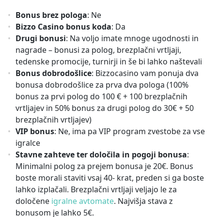
Bonus brez pologa
: Ne
Bizzo Casino bonus koda
: Da
Drugi bonusi
: Na voljo imate mnoge ugodnosti in
nagrade – bonusi za polog, brezplačni vrtljaji,
tedenske promocije, turnirji in še bi lahko naštevali
Bonus dobrodošlice
: Bizzocasino vam ponuja dva
bonusa dobrodošlice za prva dva pologa (100%
bonus za prvi polog do 100 € + 100 brezplačnih
vrtljajev in 50% bonus za drugi polog do 30€ + 50
brezplačnih vrtljajev)
VIP bonus
: Ne, ima pa VIP program zvestobe za vse
igralce
Stavne zahteve ter določila in pogoji bonusa
:
Minimalni polog za prejem bonusa je 20€. Bonus
boste morali staviti vsaj 40- krat, preden si ga boste
lahko izplačali. Brezplačni vrtljaji veljajo le za
določene
igralne avtomate
. Najvišja stava z
bonusom je lahko 5€.