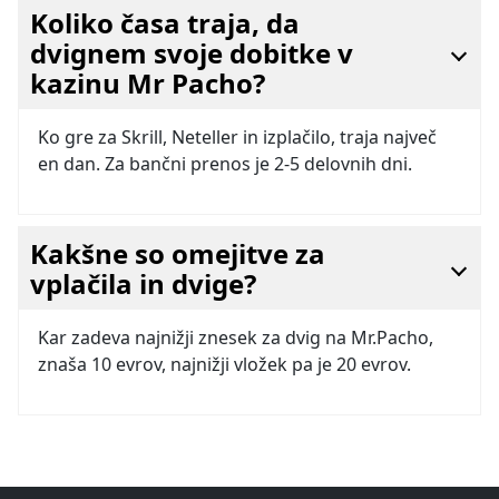
Koliko časa traja, da
dvignem svoje dobitke v
kazinu Mr Pacho?
Ko gre za Skrill, Neteller in izplačilo, traja največ
en dan. Za bančni prenos je 2-5 delovnih dni.
Kakšne so omejitve za
vplačila in dvige?
Kar zadeva najnižji znesek za dvig na Mr.Pacho,
znaša 10 evrov, najnižji vložek pa je 20 evrov.