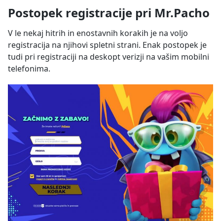
Postopek registracije pri Mr.Pacho
V le nekaj hitrih in enostavnih korakih je na voljo
registracija na njihovi spletni strani. Enak postopek je
tudi pri registraciji na deskopt verizji na vašim mobilni
telefonima.