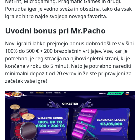
NetEnt, Microgaming, Pragmatic Games in drugi.
Ponudba iger je vedno sveža in obsežna, tako da vsak
igralec hitro najde svojega novega favorita.
Uvodni bonus pri Mr.Pacho
Novi igralci lahko prejmejo bonus dobrodošlice v višini
100% do 500 € + 200 brezplačnih vrtljajev. Vse, kar je
potrebno, je registracija na njihovi spletni strani, ki je
končana v roku do 5 minut. Nato je potrebno narediti
minimalni depozit od 20 evrov in že ste pripravljeni za
začetek vaše igre!