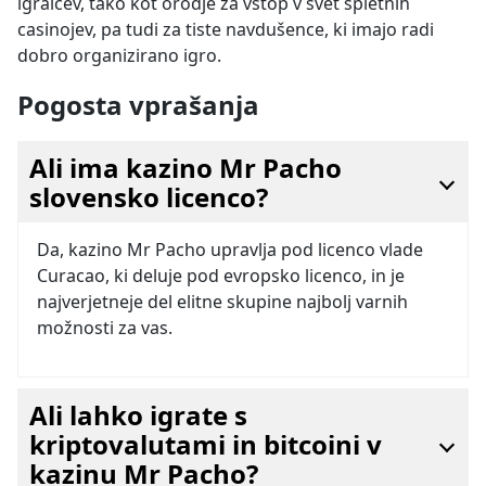
igralcev, tako kot orodje za vstop v svet spletnih
casinojev, pa tudi za tiste navdušence, ki imajo radi
dobro organizirano igro.
Pogosta vprašanja
Ali ima kazino Mr Pacho
slovensko licenco?
Da, kazino Mr Pacho upravlja pod licenco vlade
Curacao, ki deluje pod evropsko licenco, in je
najverjetneje del elitne skupine najbolj varnih
možnosti za vas.
Ali lahko igrate s
kriptovalutami in bitcoini v
kazinu Mr Pacho?