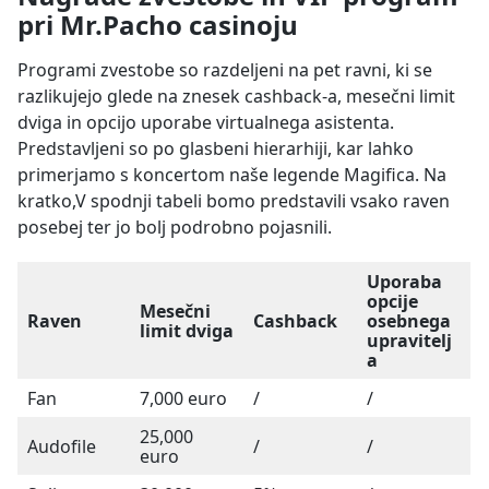
pri Mr.Pacho casinoju
Programi zvestobe so razdeljeni na pet ravni, ki se
razlikujejo glede na znesek cashback-a, mesečni limit
dviga in opcijo uporabe virtualnega asistenta.
Predstavljeni so po glasbeni hierarhiji, kar lahko
primerjamo s koncertom naše legende Magifica. Na
kratko,V spodnji tabeli bomo predstavili vsako raven
posebej ter jo bolj podrobno pojasnili.
Uporaba
opcije
Mesečni
Raven
Cashback
osebnega
limit dviga
upravitelj
a
Fan
7,000 euro
/
/
25,000
Audofile
/
/
euro