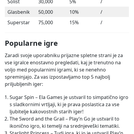
Solist
30,000
5%
/
Glasbenik
50,000
10%
/
Superstar
75,000
15%
/
Popularne igre
Zaradi svoje uporabniku prijazne spletne strani je za
vse igralce enostavno pregledati, kaj je trenutno na
voljo med popularnimi igrami, ki se nenehno
spreminjajo. Za vas izpostavljamo top 5 najbolj
priljubljenih iger:
Sugar Spin – Ela Games je ustvaril to simpatično igro
s sladkornimi vrtljaji, ki je prava poslastica za vse
ljubitelje kakovostnih starih iger!
The Sword and the Grail – Play’n Go je ustvaril to
ikonično igro, ki temelji na srednjeveški tematiki.
Starlight Princess – Tudi igra, ki jo je ustvaril Play’n