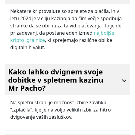
Nekatere kriptovalute so sprejete za plačila, in v
letu 2024 je v cilju kazinoja da čim večje spodbuja
stranke da se obrnu za ta vid plačevanja. To je del
prizadevanj, da postane eden izmed
najboljše
kripto igralnice
, ki sprejemajo različne oblike
digitalnih valut.
Kako lahko dvignem svoje
dobitke v spletnem kazinu
Mr Pacho?
Na spletni strani je možnost izbire zavihka
“Izplačila”, kje je na voljo velikih izbir za hitro
dvigovanje vaših zasluškov.